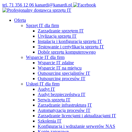
tel. 71 356 12 06
kanardi@kanardi.pl
Oferta
Sprzęt IT dla firm
Zarządzanie sprzętem IT
Utylizacja sprzętu IT
Instalacja i konfiguracja sprzętu IT
Testowanie i certyfikacja sprzętu IT
Dobór sprzętu komputerowego
Wsparcie IT dla firm
Wsparcie IT zdalne
Wsparcie IT na miejscu
Outsourcing specjalistów IT
Outsourcing procesów IT
Usługi IT dla firm
Audyt IT
Audyt bezpieczeństwa IT
Serwis sprzętu IT
Zarządzanie infrastrukturą IT
Automatyzacja procesów IT
Zarządzanie licencjami i aktualizacjami IT
Szkolenia IT
Konfiguracja i wdrażanie serwerów NAS
Kopie zapasowe